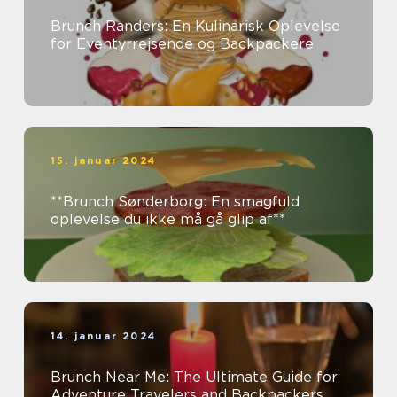
Brunch Randers: En Kulinarisk Oplevelse
for Eventyrrejsende og Backpackere
15. januar 2024
**Brunch Sønderborg: En smagfuld
oplevelse du ikke må gå glip af**
14. januar 2024
Brunch Near Me: The Ultimate Guide for
Adventure Travelers and Backpackers