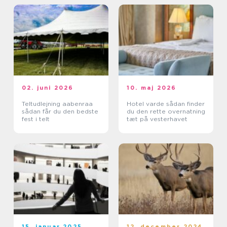
02. juni 2026
10. maj 2026
Teltudlejning aabenraa
Hotel varde sådan finder
sådan får du den bedste
du den rette overnatning
fest i telt
tæt på vesterhavet
15. januar 2025
12. december 2024