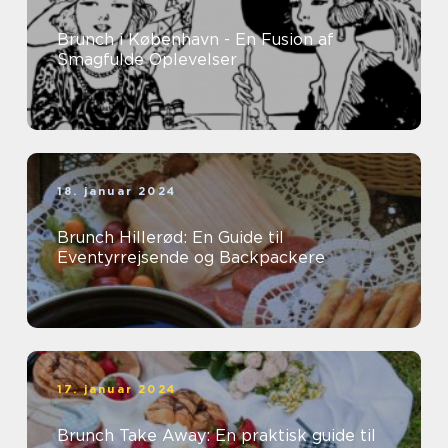
Brunch i København - En Fusion af
Smagfulde Oplevelser
18. januar 2024
Brunch Hillerød: En Guide til
Eventyrrejsende og Backpackere
17. januar 2024
Brunch Take Away: En praktisk guide til