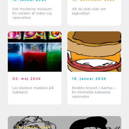
Det moderne museum:
Alt du skal vide om
En verden af viden og
jagtudstyr
oplevelser
02. maj 2024
18. januar 2024
Lej slushice maskine på
Bedste brunch i Aarhus –
Sjælland
En himmelsk kulinarisk
oplevelse
18. januar 2024