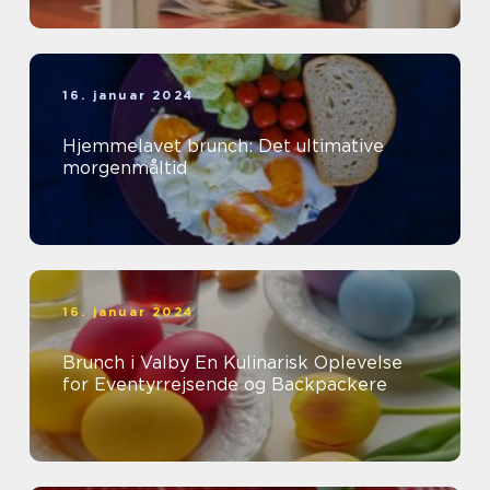
16. januar 2024
Hjemmelavet brunch: Det ultimative
morgenmåltid
16. januar 2024
Brunch i Valby En Kulinarisk Oplevelse
for Eventyrrejsende og Backpackere