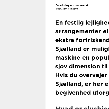
En festlig lejlig
arrangementer el
ekstra forfrisken
Sjælland er mulig
maskine en populæ
sjov dimension ti
Hvis du overvejer 
Sjælland, er her e
begivenhed uforg
Hvad er slushic