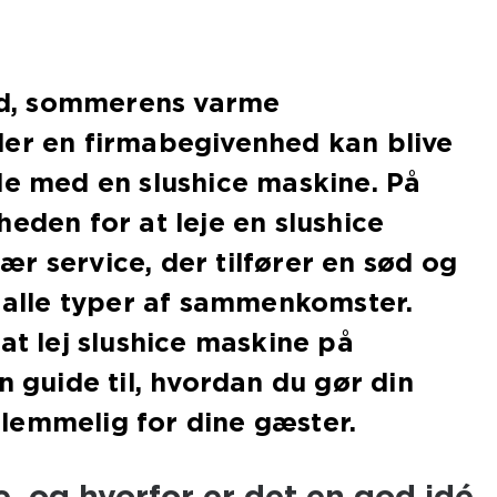
hed, sommerens varme
ler en firmabegivenhed kan blive
de med en slushice maskine. På
heden for at leje en slushice
r service, der tilfører en sød og
l alle typer af sammenkomster.
at lej slushice maskine på
n guide til, hvordan du gør din
lemmelig for dine gæster.
e, og hvorfor er det en god idé