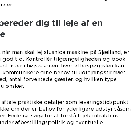
ncer.
ereder dig til leje af en
ne
t, når man skal lej slushice maskine på Sjælland, er
 i god tid. Kontrollér tilgængeligheden og book
ent, især i højsæsonen, hvor efterspørgslen kan
at kommunikere dine behov til udlejningsfirmaet,
d, antal forventede gæster, og hvilken type
u ønsker.
 aftale praktiske detaljer som leveringstidspunkt
ekke om der er behov for yderligere udstyr såsom
r. Endelig, sørg for at forstå lejekontraktens
under afbestillingspolitik og eventuelle