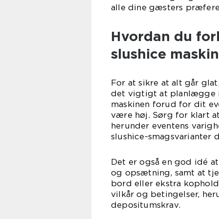
alle dine gæsters præfere
Hvordan du forb
slushice maski
For at sikre at alt går gla
det vigtigt at planlægge
maskinen forud for dit ev
være høj. Sørg for klart 
herunder eventens varighe
slushice-smagsvarianter d
Det er også en god idé at
og opsætning, samt at tj
bord eller ekstra kopholde
vilkår og betingelser, her
depositumskrav.