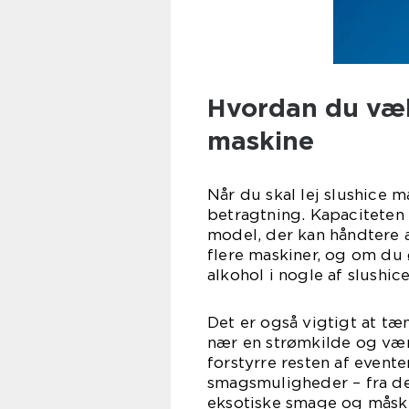
Hvordan du væl
maskine
Når du skal lej slushice m
betragtning. Kapaciteten 
model, der kan håndtere a
flere maskiner, og om du 
alkohol i nogle af slushic
Det er også vigtigt at tæ
nær en strømkilde og vær
forstyrre resten af event
smagsmuligheder – fra de
eksotiske smage og måske 