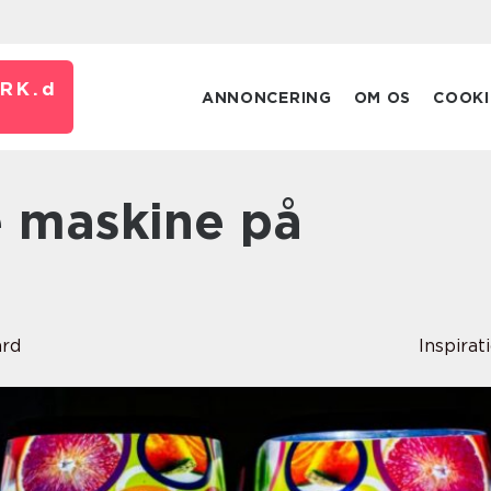
RK.
d
ANNONCERING
OM OS
COOKI
ard
Inspirat