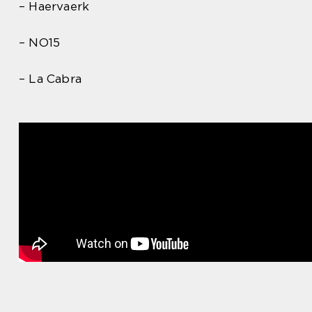
– Haervaerk
– NO15
– La Cabra