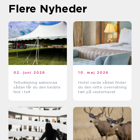
Flere Nyheder
02. juni 2026
10. maj 2026
Teltudlejning aabenraa
Hotel varde sådan finder
sådan får du den bedste
du den rette overnatning
fest i telt
tæt på vesterhavet