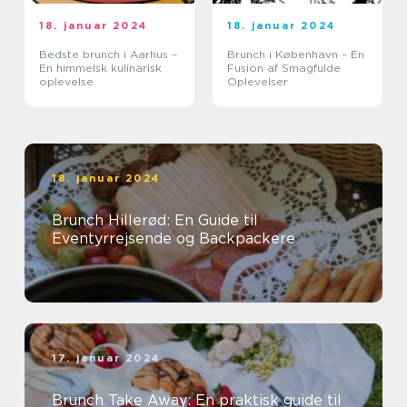
18. januar 2024
18. januar 2024
Bedste brunch i Aarhus –
Brunch i København – En
En himmelsk kulinarisk
Fusion af Smagfulde
oplevelse
Oplevelser
18. januar 2024
Brunch Hillerød: En Guide til
Eventyrrejsende og Backpackere
17. januar 2024
Brunch Take Away: En praktisk guide til