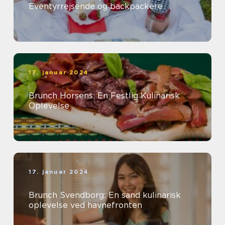
Eventyrrejsende og backpackere
17. januar 2024
Brunch Horsens: En Festlig Kulinarisk
Oplevelse
17. januar 2024
Brunch Svendborg: En sand kulinarisk
oplevelse ved havnefronten