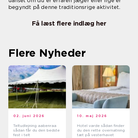
uanset om du er erfaren jæger eller lige er
begyndt på denne traditionsrige aktivitet.
Få læst flere indlæg her
Flere Nyheder
02. juni 2026
10. maj 2026
Teltudlejning aabenraa
Hotel varde sådan finder
sådan får du den bedste
du den rette overnatning
fest i telt
tæt på vesterhavet