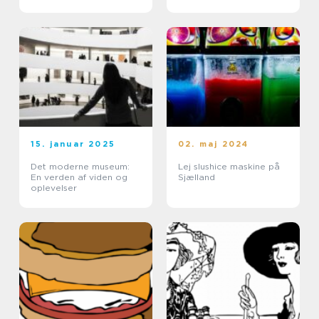
15. januar 2025
02. maj 2024
Det moderne museum:
Lej slushice maskine på
En verden af viden og
Sjælland
oplevelser