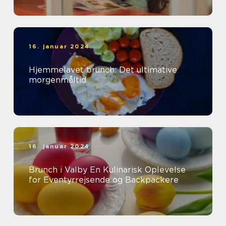
16. januar 2024
Hjemmelavet brunch: Det ultimative
morgenmåltid
16. januar 2024
Brunch i Valby En Kulinarisk Oplevelse
for Eventyrrejsende og Backpackere