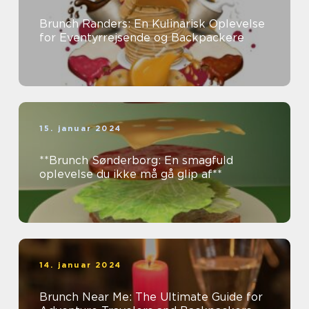
Brunch Randers: En Kulinarisk Oplevelse
for Eventyrrejsende og Backpackere
15. januar 2024
**Brunch Sønderborg: En smagfuld
oplevelse du ikke må gå glip af**
14. januar 2024
Brunch Near Me: The Ultimate Guide for