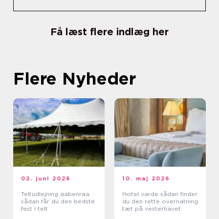
Få læst flere indlæg her
Flere Nyheder
02. juni 2026
10. maj 2026
Teltudlejning aabenraa
Hotel varde sådan finder
sådan får du den bedste
du den rette overnatning
fest i telt
tæt på vesterhavet