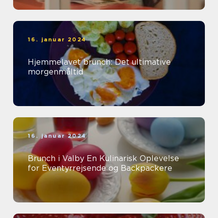
16. januar 2024
Hjemmelavet brunch: Det ultimative
morgenmåltid
16. januar 2024
Brunch i Valby En Kulinarisk Oplevelse
for Eventyrrejsende og Backpackere