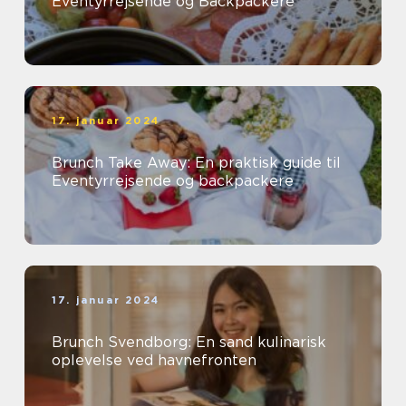
Eventyrrejsende og Backpackere
17. januar 2024
Brunch Take Away: En praktisk guide til
Eventyrrejsende og backpackere
17. januar 2024
Brunch Svendborg: En sand kulinarisk
oplevelse ved havnefronten