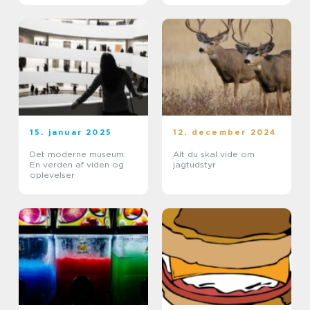
15. januar 2025
12. december 2024
Det moderne museum:
Alt du skal vide om
En verden af viden og
jagtudstyr
oplevelser