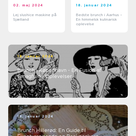
02. maj 2024
18. januar 2024
Lej slushice maskine på
Bedste brunch i Aarhus –
Sjælland
En himmelsk kulinarisk
oplevelse
18. januar 2024
Brunch i København - En Fusion af
Smagfulde Oplevelser
18. januar 2024
Brunch Hillerød: En Guide til