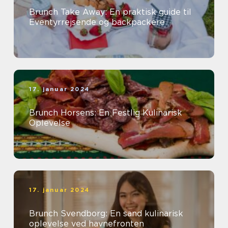
Brunch Take Away: En praktisk guide til
Eventyrrejsende og backpackere
17. januar 2024
Brunch Horsens: En Festlig Kulinarisk
Oplevelse
17. januar 2024
Brunch Svendborg: En sand kulinarisk
oplevelse ved havnefronten