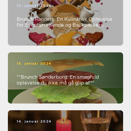
15. januar 2024
Brunch Randers: En Kulinarisk Oplevelse
for Eventyrrejsende og Backpackere
15. januar 2024
**Brunch Sønderborg: En smagfuld
oplevelse du ikke må gå glip af**
14. januar 2024