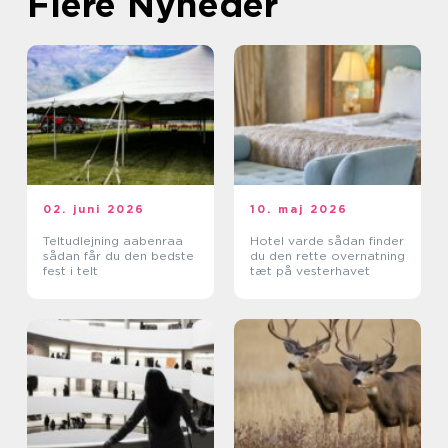
Flere Nyheder
02. juni 2026
10. maj 2026
Teltudlejning aabenraa
Hotel varde sådan finder
sådan får du den bedste
du den rette overnatning
fest i telt
tæt på vesterhavet