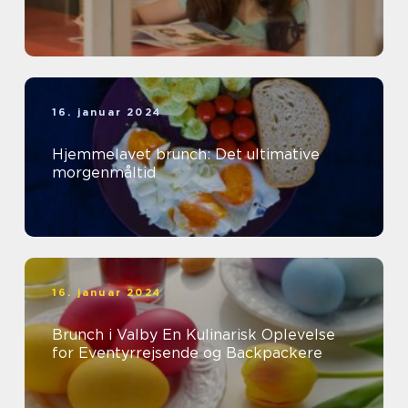
16. januar 2024
Hjemmelavet brunch: Det ultimative
morgenmåltid
16. januar 2024
Brunch i Valby En Kulinarisk Oplevelse
for Eventyrrejsende og Backpackere