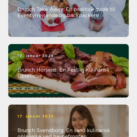
Brunch Take Away: En praktisk guide til
Eventyrrejsende og backpackere
17. januar 2024
Brunch Horsens: En Festlig Kulinarisk
Oplevelse
17. januar 2024
Brunch Svendborg: En sand kulinarisk
oplevelse ved havnefronten