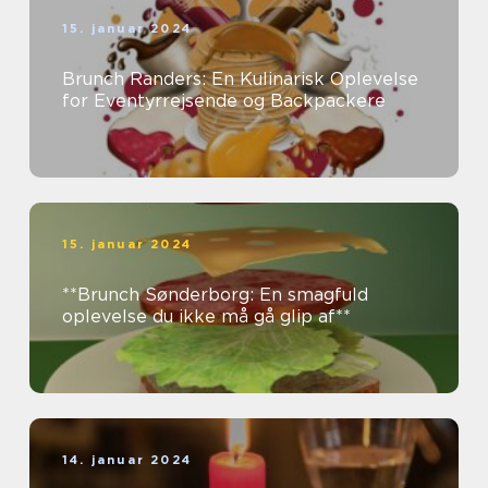
15. januar 2024
Brunch Randers: En Kulinarisk Oplevelse
for Eventyrrejsende og Backpackere
15. januar 2024
**Brunch Sønderborg: En smagfuld
oplevelse du ikke må gå glip af**
14. januar 2024