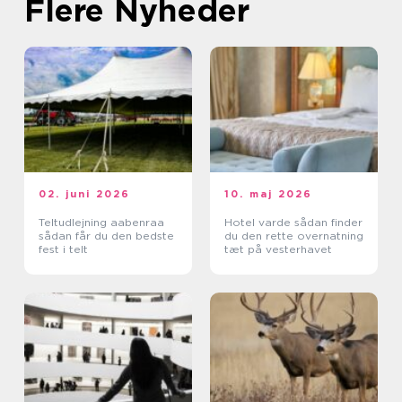
Flere Nyheder
02. juni 2026
10. maj 2026
Teltudlejning aabenraa
Hotel varde sådan finder
sådan får du den bedste
du den rette overnatning
fest i telt
tæt på vesterhavet