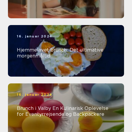
16. januar 2024
Hjemmelavet brunch: Det ultimative
morgenmåltid
16. januar 2024
Brunch i Valby En Kulinarisk Oplevelse
for Eventyrrejsende og Backpackere