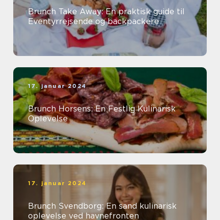
Brunch Take Away: En praktisk guide til
Eventyrrejsende og backpackere
17. januar 2024
Brunch Horsens: En Festlig Kulinarisk
Oplevelse
17. januar 2024
Brunch Svendborg: En sand kulinarisk
oplevelse ved havnefronten