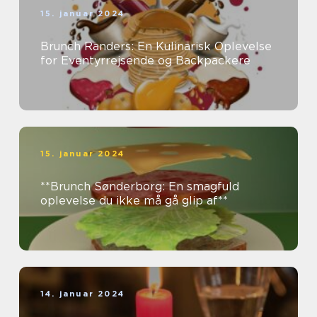
15. januar 2024
Brunch Randers: En Kulinarisk Oplevelse
for Eventyrrejsende og Backpackere
15. januar 2024
**Brunch Sønderborg: En smagfuld
oplevelse du ikke må gå glip af**
14. januar 2024