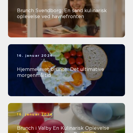
Brunch Svendborg: En sand kulinarisk
oplevelse ved havnefronten
16. januar 2024
Hjemmelavet brunch: Det ultimative
morgenmåltid
16. januar 2024
Brunch i Valby En Kulinarisk Oplevelse