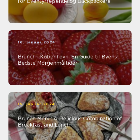
for Eventyrrejsende og Backpackere
16. januar 2024
Brunch i København: En Guide til Byens
Bedste Morgenmåltider
15. januar 2024
Brunch Menu: A Delicious Combination of
Breakfast and Lunch