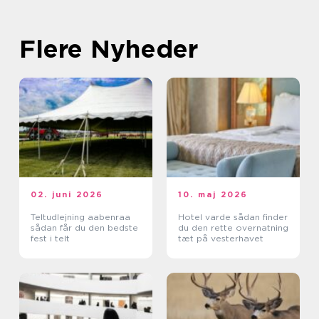
Flere Nyheder
02. juni 2026
10. maj 2026
Teltudlejning aabenraa
Hotel varde sådan finder
sådan får du den bedste
du den rette overnatning
fest i telt
tæt på vesterhavet