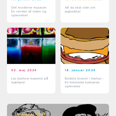
Det moderne museum:
Alt du skal vide om
En verden af viden og
jagtudstyr
oplevelser
02. maj 2024
18. januar 2024
Lej slushice maskine på
Bedste brunch i Aarhus –
Sjælland
En himmelsk kulinarisk
oplevelse
18. januar 2024