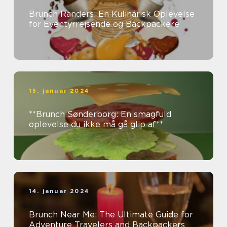
Brunch Randers: En Kulinarisk Oplevelse
for Eventyrrejsende og Backpackere
15. januar 2024
**Brunch Sønderborg: En smagfuld
oplevelse du ikke må gå glip af**
14. januar 2024
Brunch Near Me: The Ultimate Guide for
Adventure Travelers and Backpackers