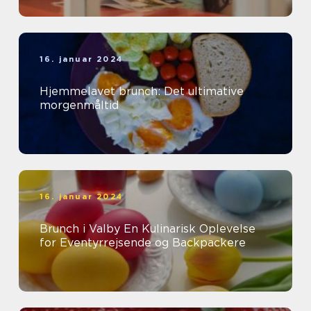
16. januar 2024
Hjemmelavet brunch: Det ultimative
morgenmåltid
16. januar 2024
Brunch i Valby En Kulinarisk Oplevelse
for Eventyrrejsende og Backpackere