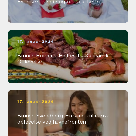
Eventyrrejsende og backpackere
17. januar 2024
Brunch Horsens: En Festlig Kulinarisk
Oplevelse
17. januar 2024
Brunch Svendborg: En sand kulinarisk
oplevelse ved havnefronten