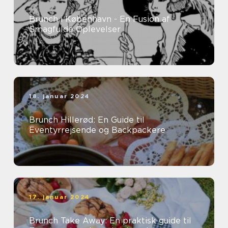
Brunch i København - En Fusion af
Smagfulde Oplevelser
18. januar 2024
Brunch Hillerød: En Guide til
Eventyrrejsende og Backpackere
17. januar 2024
Brunch Take Away: En praktisk guide til