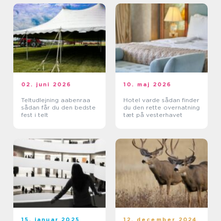
02. juni 2026
10. maj 2026
Teltudlejning aabenraa
Hotel varde sådan finder
sådan får du den bedste
du den rette overnatning
fest i telt
tæt på vesterhavet
15. januar 2025
12. december 2024