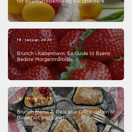
for Eventyrrejsende og Backpackere
16. januar 2024
Brunch i København: En Guide til Byens
Bedste Morgenmåltider
15. januar 2024
Brunch Menu: A Delicious Combination of
Breakfast and Lunch