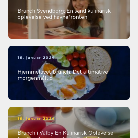
Brunch Svendborg: En sand kulinarisk
oplevelse ved havnefronten
16. januar 2024
Hjemmelavet brunch: Det ultimative
morgenmåltid
16. januar 2024
Brunch i Valby En Kulinarisk Oplevelse