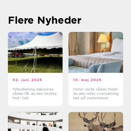
Flere Nyheder
02. juni 2026
10. maj 2026
Teltudlejning aabenraa
Hotel varde sådan finder
sådan får du den bedste
du den rette overnatning
fest i telt
tæt på vesterhavet