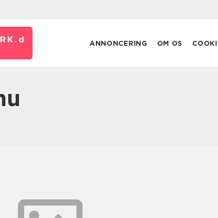
RK.
d
ANNONCERING
OM OS
COOKI
nu