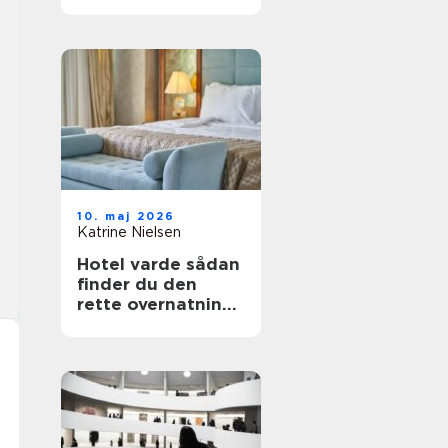
fest i telt
10. maj 2026
Katrine Nielsen
Hotel varde sådan
finder du den
rette overnatning
tæt på
vesterhavet