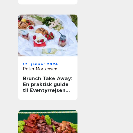
og Backpackere
17. januar 2024
Peter Mortensen
Brunch Take Away:
En praktisk guide
til Eventyrrejsende
og backpackere