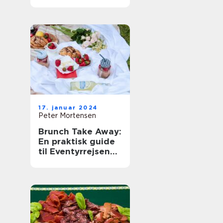
og Backpackere
17. januar 2024
Peter Mortensen
Brunch Take Away:
En praktisk guide
til Eventyrrejsende
og backpackere