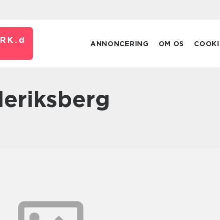
RK.
d
ANNONCERING
OM OS
COOKI
deriksberg