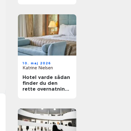
fest i telt
10. maj 2026
Katrine Nielsen
Hotel varde sådan
finder du den
rette overnatning
tæt på
vesterhavet