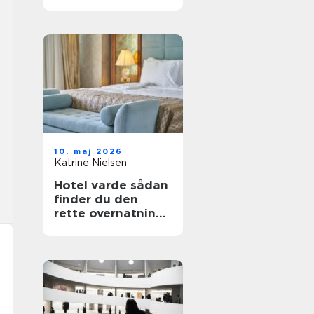
fest i telt
10. maj 2026
Katrine Nielsen
Hotel varde sådan
finder du den
rette overnatning
tæt på
vesterhavet