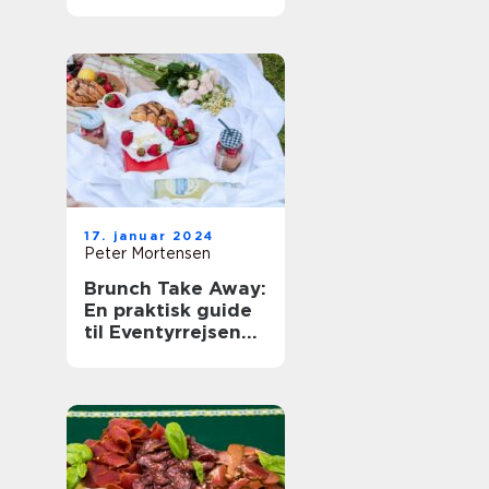
og Backpackere
17. januar 2024
Peter Mortensen
Brunch Take Away:
En praktisk guide
til Eventyrrejsende
og backpackere