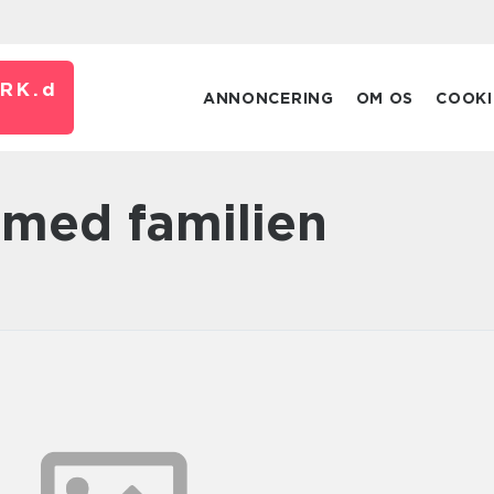
RK.
d
ANNONCERING
OM OS
COOKI
 med familien