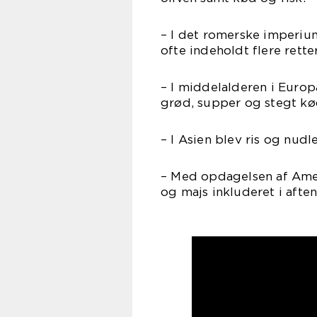
– I det romerske imperiu
ofte indeholdt flere retter
– I middelalderen i Euro
grød, supper og stegt kø
– I Asien blev ris og nudl
– Med opdagelsen af Amer
og majs inkluderet i afte