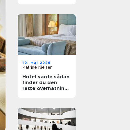
fest i telt
10. maj 2026
Katrine Nielsen
Hotel varde sådan
finder du den
rette overnatning
tæt på
vesterhavet