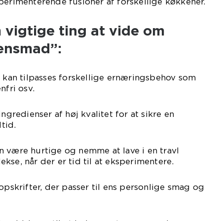
perimenterende fusioner af forskellige køkkener.
 vigtige ting at vide om
tensmad”:
d kan tilpasses forskellige ernæringsbehov som
nfri osv.
ingredienser af høj kvalitet for at sikre en
tid.
n være hurtige og nemme at lave i en travl
kse, når der er tid til at eksperimentere.
opskrifter, der passer til ens personlige smag og