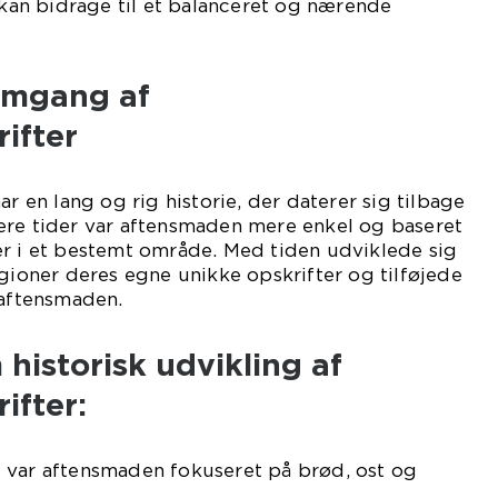
e kan bidrage til et balanceret og nærende
emgang af
ifter
ar en lang og rig historie, der daterer sig tilbage
ligere tider var aftensmaden mere enkel og baseret
er i et bestemt område. Med tiden udviklede sig
egioner deres egne unikke opskrifter og tilføjede
 aftensmaden.
 historisk udvikling af
ifter:
 var aftensmaden fokuseret på brød, ost og