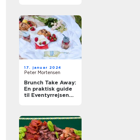
og Backpackere
17. januar 2024
Peter Mortensen
Brunch Take Away:
En praktisk guide
til Eventyrrejsende
og backpackere