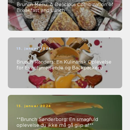
Brunch Menu: A Delicious Combination of
Breakfast and Lunch
15. januar 2024
Brunch Randers: En Kulinarisk Oplevelse
for Eventyrrejsende og Backpackere
15. januar 2024
**Brunch Sønderborg: En smagfuld
oplevelse du ikke må gå glip af**