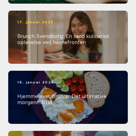
17. januar 2024
Brunch Svendborg: En sand kulinarisk
oplevelse ved havnefronten
16. januar 2024
Hjemmelavet brunch: Det ultimative
morgenmåltid