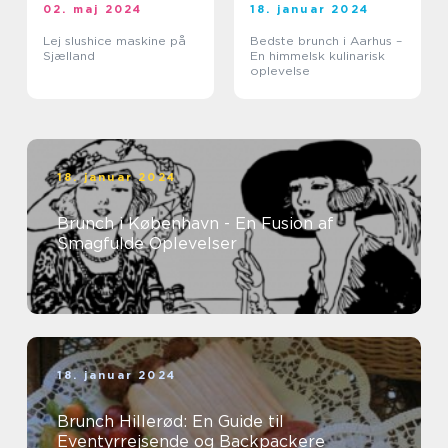
02. maj 2024
18. januar 2024
Lej slushice maskine på
Bedste brunch i Aarhus –
Sjælland
En himmelsk kulinarisk
oplevelse
18. januar 2024
Brunch i København - En Fusion af
Smagfulde Oplevelser
18. januar 2024
Brunch Hillerød: En Guide til
Eventyrrejsende og Backpackere