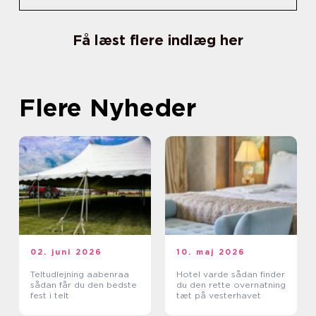
Få læst flere indlæg her
Flere Nyheder
02. juni 2026
10. maj 2026
Teltudlejning aabenraa
Hotel varde sådan finder
sådan får du den bedste
du den rette overnatning
fest i telt
tæt på vesterhavet