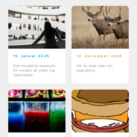
15. januar 2025
12. december 2024
Det moderne museum:
Alt du skal vide om
En verden af viden og
jagtudstyr
oplevelser