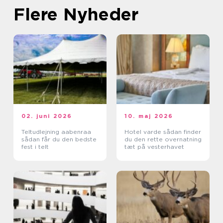
Flere Nyheder
02. juni 2026
10. maj 2026
Teltudlejning aabenraa
Hotel varde sådan finder
sådan får du den bedste
du den rette overnatning
fest i telt
tæt på vesterhavet