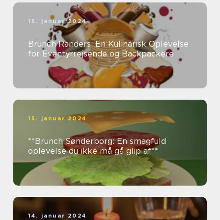
15. januar 2024
Brunch Randers: En Kulinarisk Oplevelse
for Eventyrrejsende og Backpackere
15. januar 2024
**Brunch Sønderborg: En smagfuld
oplevelse du ikke må gå glip af**
14. januar 2024