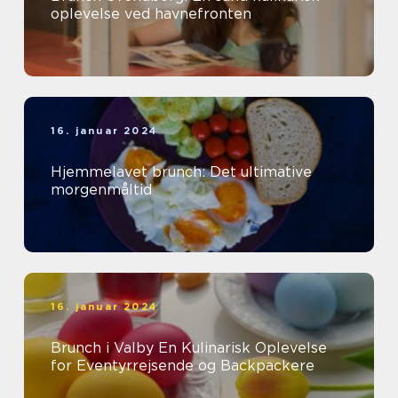
oplevelse ved havnefronten
16. januar 2024
Hjemmelavet brunch: Det ultimative
morgenmåltid
16. januar 2024
Brunch i Valby En Kulinarisk Oplevelse
for Eventyrrejsende og Backpackere