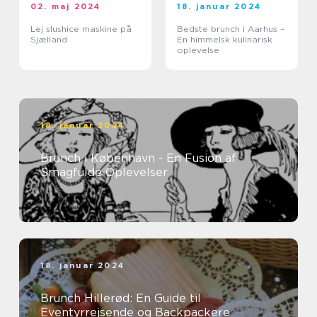
02. maj 2024
18. januar 2024
Lej slushice maskine på
Bedste brunch i Aarhus –
Sjælland
En himmelsk kulinarisk
oplevelse
18. januar 2024
Brunch i København - En Fusion af
Smagfulde Oplevelser
18. januar 2024
Brunch Hillerød: En Guide til
Eventyrrejsende og Backpackere