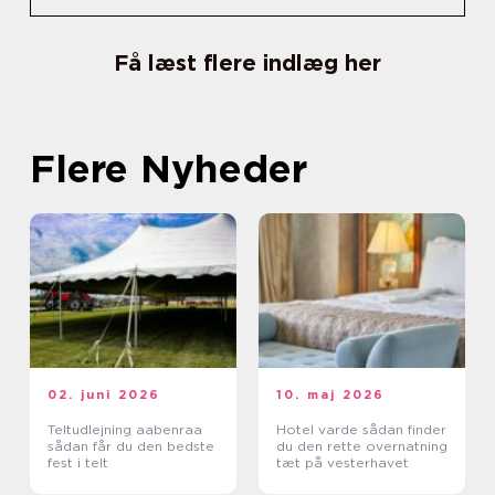
Få læst flere indlæg her
Flere Nyheder
02. juni 2026
10. maj 2026
Teltudlejning aabenraa
Hotel varde sådan finder
sådan får du den bedste
du den rette overnatning
fest i telt
tæt på vesterhavet