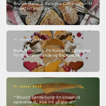
Brunch Menu: A Delicious Combination of
Breakfast and Lunch
15. januar 2024
Brunch Randers: En Kulinarisk Oplevelse
for Eventyrrejsende og Backpackere
15. januar 2024
**Brunch Sønderborg: En smagfuld
oplevelse du ikke må gå glip af**