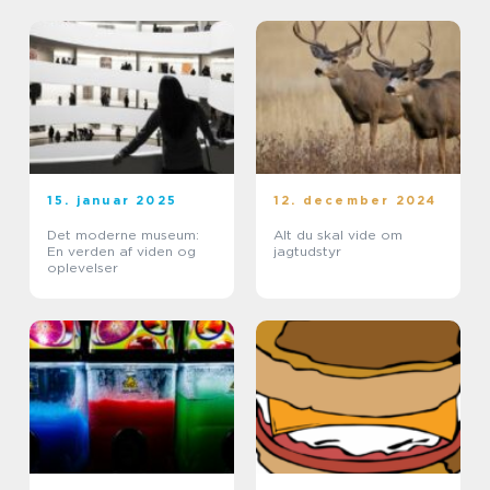
15. januar 2025
12. december 2024
Det moderne museum:
Alt du skal vide om
En verden af viden og
jagtudstyr
oplevelser