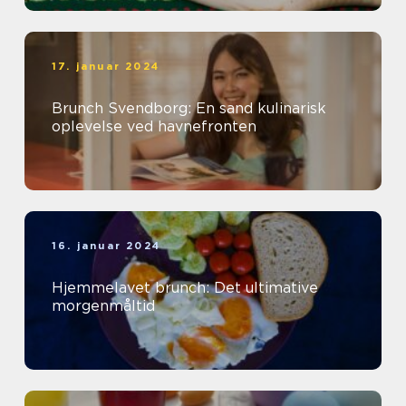
17. januar 2024
Brunch Svendborg: En sand kulinarisk
oplevelse ved havnefronten
16. januar 2024
Hjemmelavet brunch: Det ultimative
morgenmåltid