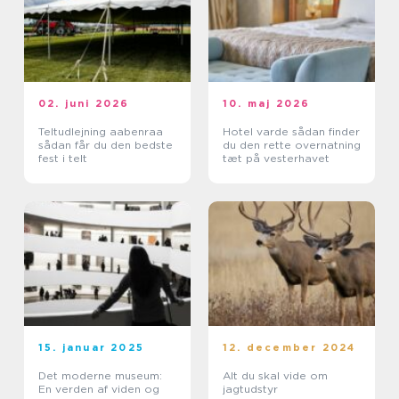
02. juni 2026
10. maj 2026
Teltudlejning aabenraa
Hotel varde sådan finder
sådan får du den bedste
du den rette overnatning
fest i telt
tæt på vesterhavet
15. januar 2025
12. december 2024
Det moderne museum:
Alt du skal vide om
En verden af viden og
jagtudstyr