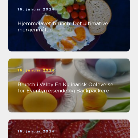
16. januar 2024
Hjemmelavet brunch: Det ultimative
morgenmåltid
16. januar 2024
Brunch i Valby En Kulinarisk Oplevelse
for Eventyrrejsende og Backpackere
16. januar 2024