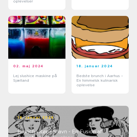
oplevelser
02. maj 2024
18. januar 2024
Lej slushice maskine på
Bedste brunch i Aarhus –
Sjælland
En himmelsk kulinarisk
oplevelse
18. januar 2024
Brunch i København - En Fusion af