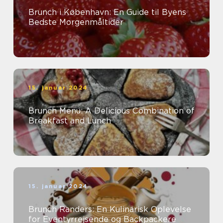
Brunch i København: En Guide til Byens
Bedste Morgenmåltider
15. januar 2024
Brunch Menu: A Delicious Combination of
Breakfast and Lunch
15. januar 2024
Brunch Randers: En Kulinarisk Oplevelse
for Eventyrrejsende og Backpackere