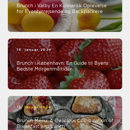
Brunch i Valby En Kulinarisk Oplevelse
for Eventyrrejsende og Backpackere
16. januar 2024
Brunch i København: En Guide til Byens
Bedste Morgenmåltider
15. januar 2024
Brunch Menu: A Delicious Combination of
Breakfast and Lunch