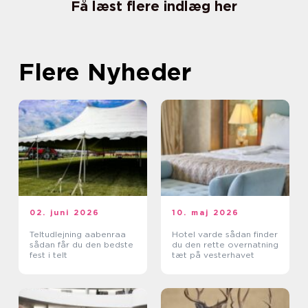
Få læst flere indlæg her
Flere Nyheder
02. juni 2026
10. maj 2026
Teltudlejning aabenraa
Hotel varde sådan finder
sådan får du den bedste
du den rette overnatning
fest i telt
tæt på vesterhavet