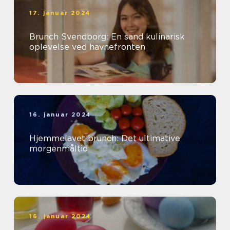
17. januar 2024
Brunch Svendborg: En sand kulinarisk
oplevelse ved havnefronten
16. januar 2024
Hjemmelavet brunch: Det ultimative
morgenmåltid
16. januar 2024