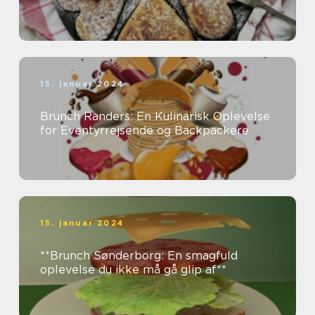
15. januar 2024
Brunch Randers: En Kulinarisk Oplevelse
for Eventyrrejsende og Backpackere
15. januar 2024
**Brunch Sønderborg: En smagfuld
oplevelse du ikke må gå glip af**