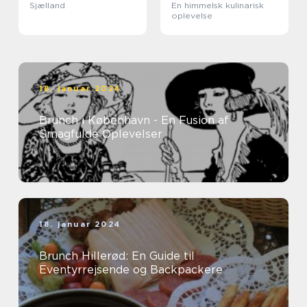
Sjælland
En himmelsk kulinarisk
oplevelse
18. januar 2024
Brunch i København - En Fusion af
Smagfulde Oplevelser
18. januar 2024
Brunch Hillerød: En Guide til
Eventyrrejsende og Backpackere