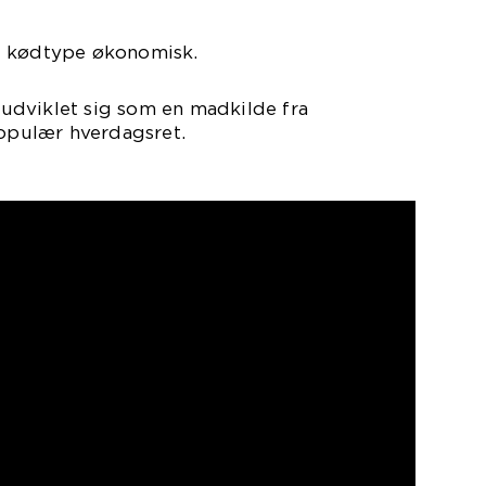
g kødtype økonomisk.
g udviklet sig som en madkilde fra
populær hverdagsret.