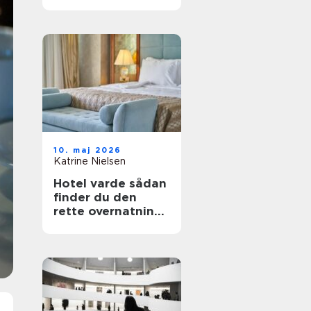
fest i telt
10. maj 2026
Katrine Nielsen
Hotel varde sådan
finder du den
rette overnatning
tæt på
vesterhavet