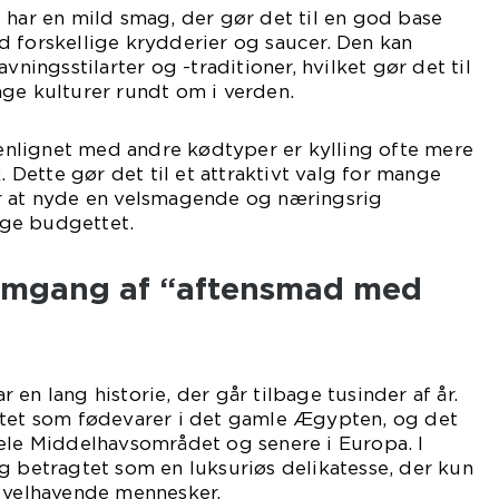
 har en mild smag, der gør det til en god base
 forskellige krydderier og saucer. Den kan
vningsstilarter og -traditioner, hvilket gør det til
ge kulturer rundt om i verden.
nlignet med andre kødtyper er kylling ofte mere
ette gør det til et attraktivt valg for mange
r at nyde en velsmagende og næringsrig
ge budgettet.
nemgang af “aftensmad med
en lang historie, der går tilbage tusinder af år.
ttet som fødevarer i det gamle Ægypten, og det
hele Middelhavsområdet og senere i Europa. I
g betragtet som en luksuriøs delikatesse, der kun
t velhavende mennesker.