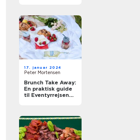
og Backpackere
17. januar 2024
Peter Mortensen
Brunch Take Away:
En praktisk guide
til Eventyrrejsende
og backpackere