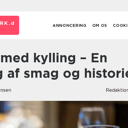
RK.
d
ANNONCERING
OM OS
COOKI
 af smag og histori
ensen
Redaktio