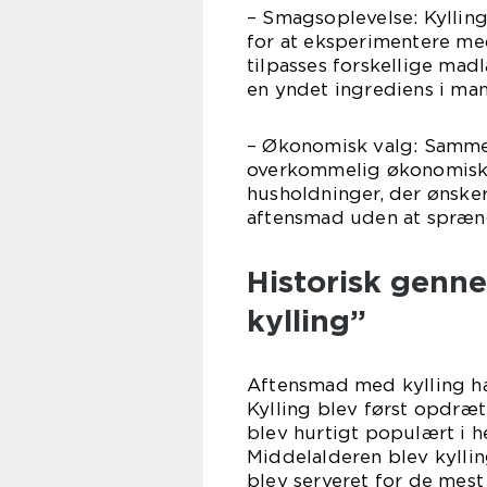
– Smagsoplevelse: Kylling
for at eksperimentere med
tilpasses forskellige madla
en yndet ingrediens i man
– Økonomisk valg: Samme
overkommelig økonomisk. D
husholdninger, der ønske
aftensmad uden at spræn
Historisk gen
kylling”
Aftensmad med kylling har 
Kylling blev først opdræ
blev hurtigt populært i 
Middelalderen blev kyllin
blev serveret for de mes