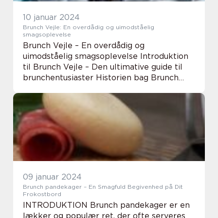
10 januar 2024
Brunch Vejle: En overdådig og uimodståelig
smagsoplevelse
Brunch Vejle – En overdådig og
uimodståelig smagsoplevelse Introduktion
til Brunch Vejle – Den ultimative guide til
brunchentusiaster Historien bag Brunch
Vejle – En smagsrejse gennem tid og
traditioner Sådan får du større sandsynli...
09 januar 2024
Brunch pandekager – En Smagfuld Begivenhed på Dit
Frokostbord
INTRODUKTION Brunch pandekager er en
lækker og populær ret, der ofte serveres