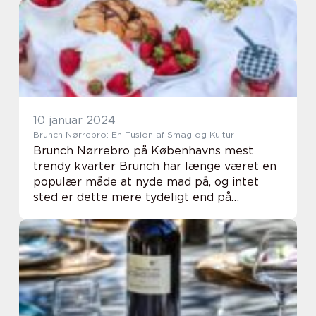
comprehensive insights into brunch ideas
for indiv...
10 januar 2024
Brunch Nørrebro: En Fusion af Smag og Kultur
Brunch Nørrebro på Københavns mest
trendy kvarter Brunch har længe været en
populær måde at nyde mad på, og intet
sted er dette mere tydeligt end på
Nørrebro – Københavns mest trendy
kvarter. Nørrebro er kendt for sin
mangfoldighed, kreativitet...