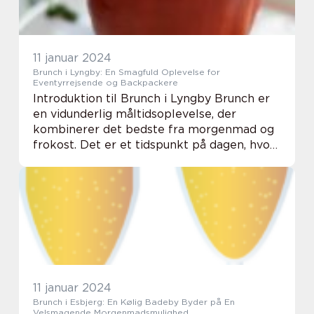
11 januar 2024
Brunch i Lyngby: En Smagfuld Oplevelse for
Eventyrrejsende og Backpackere
Introduktion til Brunch i Lyngby Brunch er
en vidunderlig måltidsoplevelse, der
kombinerer det bedste fra morgenmad og
frokost. Det er et tidspunkt på dagen, hvor
man kan forkæle sig selv med lækre retter,
hygge sig med venner og familie, og lade
sig...
11 januar 2024
Brunch i Esbjerg: En Kølig Badeby Byder på En
Velsmagende Morgenmadsmulighed