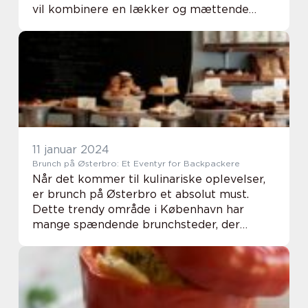
vil kombinere en lækker og mættende
morgenmad med praktisk og bekvemmelig
madpakning. I denne artikel vil vi uddybe,
hvad ...
11 januar 2024
Brunch på Østerbro: Et Eventyr for Backpackere
Når det kommer til kulinariske oplevelser,
er brunch på Østerbro et absolut must.
Dette trendy område i København har
mange spændende brunchsteder, der
tilbyder en unik og lækker
morgenmadsmenu. Hvis du er interesseret i
at udforske brunchkulturen i ...