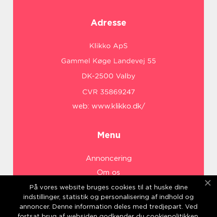
Adresse
web:
www.klikko.dk/
Menu
Annoncering
Om os
Cookies
På vores website bruges cookies til at huske dine
indstillinger, statistik og personalisering af indhold og
Kontakt os
annoncer. Denne information deles med tredjepart. Ved
Sitemap
fortsat brug af websiden godkender du cookiepolitikken.