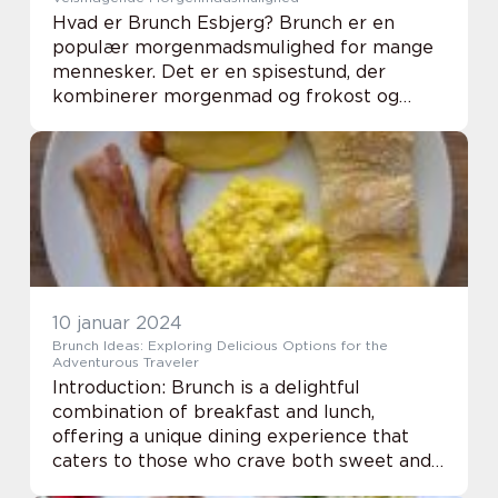
Hvad er Brunch Esbjerg? Brunch er en
populær morgenmadsmulighed for mange
mennesker. Det er en spisestund, der
kombinerer morgenmad og frokost og
giver mulighed for at nyde en afslappende
start på dagen. Esbjerg, en charmerende
badeby beliggende på V...
10 januar 2024
Brunch Ideas: Exploring Delicious Options for the
Adventurous Traveler
Introduction: Brunch is a delightful
combination of breakfast and lunch,
offering a unique dining experience that
caters to those who crave both sweet and
savory flavors. This article aims to provide