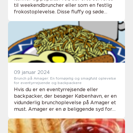
til weekendbruncher eller som en festlig
frokostoplevelse. Disse fluffy og søde
pandekager er et hit blandt både voksne
og børn og er lette at tilberede. I denne
artikel vi...
09 januar 2024
Brunch på Amager: En fornøjelig og smagfuld oplevelse
for eventyrrejsende og backpackere
Hvis du er en eventyrrejsende eller
backpacker, der besøger København, er en
vidunderlig brunchoplevelse på Amager et
must. Amager er en ø beliggende syd for
byens centrum og er kendt for sin blanding
af naturskønhed, kulturel mangfoldighed og
intere...