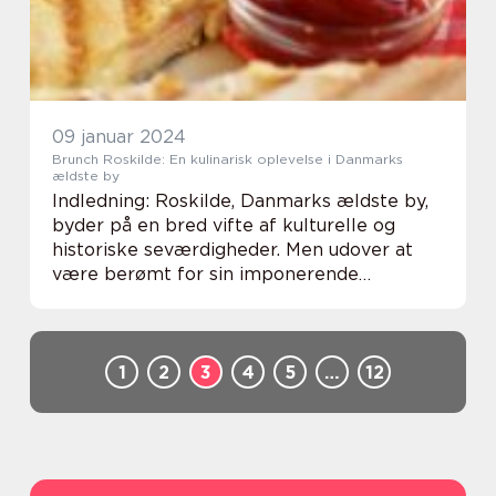
09 januar 2024
Brunch Roskilde: En kulinarisk oplevelse i Danmarks
ældste by
Indledning: Roskilde, Danmarks ældste by,
byder på en bred vifte af kulturelle og
historiske seværdigheder. Men udover at
være berømt for sin imponerende
domkirke og Levende Vikingemuseum, er
Roskilde også hjemsted for en spændende
brunchkultur. Her ...
1
2
3
4
5
…
12